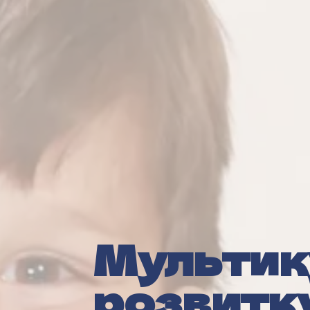
Мультик
розвитк