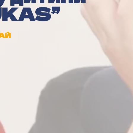
UKAS”
АЙ