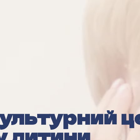
ультурний ц
у дитини